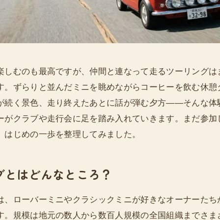
楽しむのも最高ですが、仲間と連なって走るツーリングは
す。ずらりと並んだミニを眺めながらコーヒーを飲む休憩
が続く景色、走り終えたあとに話が弾む夕方——そんな体
ーがクラブや走行会に足を踏み入れていきます。まだ参加
、はじめの一歩を整理してみました。
ブとはどんなところ？
は、ローバーミニやクラシックミニが好きなオーナーたち
す。規模は地元の数人から数百人規模の全国組織までさま