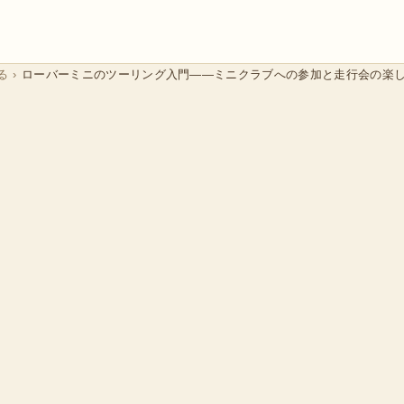
る
›
ローバーミニのツーリング入門——ミニクラブへの参加と走行会の楽