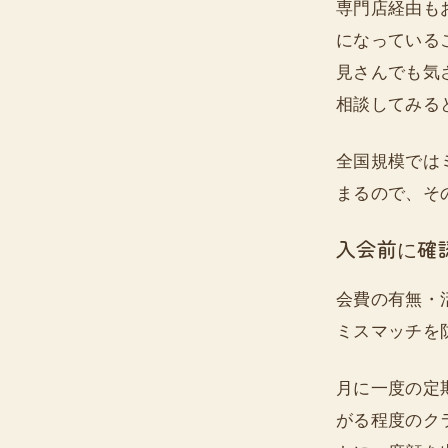
専門店経由も
になっている
見さんでも気
相談してみる
全国規模では
まるので、そ
入会前に確
会費の有無・
ミスマッチを
月に一度の定
がる程度のク